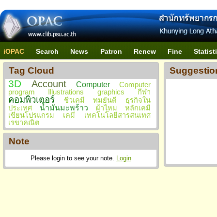
iOPAC
Search
News
Patron
Renew
Fine
Statist
Tag Cloud
Suggestio
3D
Account
Computer
Computer
program
Illustrations
graphics
กีฬา
คอมพิวเตอร์
ชีวเคมี
ทมยันตี
ธุรกิจใน
น้ำมันมะพร้าว
ประเทศ
ผ้าไหม
หลักเคมี
เขียนโปรแกรม
เคมี
เทคโนโลยีสารสนเทศ
เรขาคณิต
Note
Please login to see your note.
Login