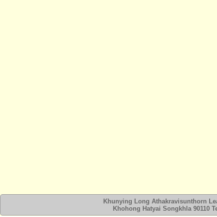
Khunying Long Athakravisunthorn Lear
Khohong Hatyai Songkhla 90110 Tel